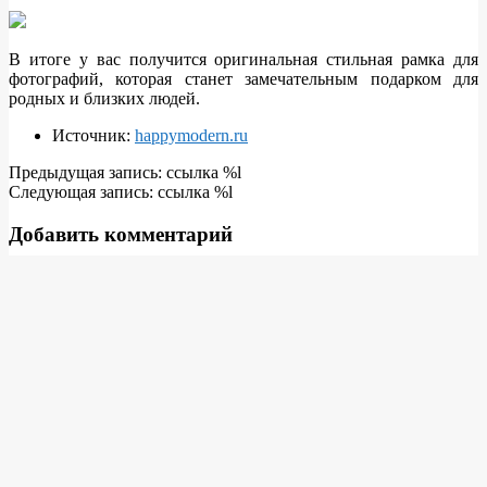
В итоге у вас получится оригинальная стильная рамка для
фотографий, которая станет замечательным подарком для
родных и близких людей.
Источник:
happymodern.ru
2018-
Предыдущая запись: ссылка %l
09-
Следующая запись: ссылка %l
07
Добавить комментарий
Для отправки комментария вам необходимо
авторизоваться
.
Поиск
Свежие записи
Все, что нужно знать о профессиональном клининге: от
выбора компании до получения безупречного результата
Опоры ЛЭП для складских территорий: как обеспечить
надёжную и безопасную электроснабженность
Дизельный компрессор для строительных работ: