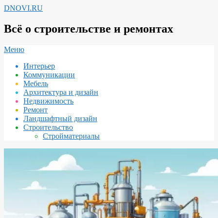
Перейти
DNOVI.RU
к
содержимому
Всё о строительстве и ремонтах
Вторичное
Меню
меню
Интерьер
навигации
Коммуникации
Мебель
Архитектура и дизайн
Недвижимость
Ремонт
Ландшафтный дизайн
Строительство
Стройматериалы