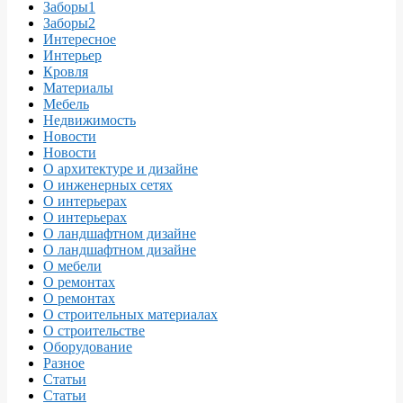
Заборы1
Заборы2
Интересное
Интерьер
Кровля
Материалы
Мебель
Недвижимость
Новости
Новости
О архитектуре и дизайне
О инженерных сетях
О интерьерах
О интерьерах
О ландшафтном дизайне
О ландшафтном дизайне
О мебели
О ремонтах
О ремонтах
О строительных материалах
О строительстве
Оборудование
Разное
Статьи
Статьи