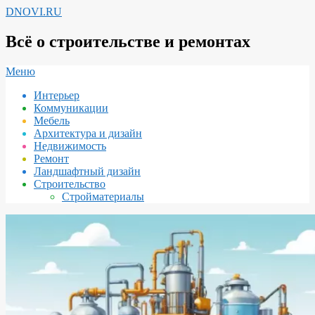
Перейти
DNOVI.RU
к
содержимому
Всё о строительстве и ремонтах
Вторичное
Меню
меню
Интерьер
навигации
Коммуникации
Мебель
Архитектура и дизайн
Недвижимость
Ремонт
Ландшафтный дизайн
Строительство
Стройматериалы