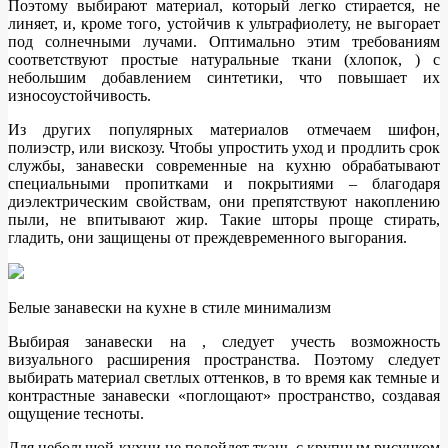
Поэтому выбирают материал, который легко стирается, не
линяет, и, кроме того, устойчив к ультрафиолету, не выгорает
под солнечными лучами. Оптимально этим требованиям
соответствуют простые натуральные ткани (хлопок, ) с
небольшим добавлением синтетики, что повышает их
износоустойчивость.
Из других популярных материалов отмечаем шифон,
полиэстр, или вискозу. Чтобы упростить уход и продлить срок
службы, занавески современные на кухню обрабатывают
специальными пропитками и покрытиями – благодаря
диэлектрическим свойствам, они препятствуют накоплению
пыли, не впитывают жир. Такие шторы проще стирать,
гладить, они защищены от преждевременного выгорания.
Белые занавески на кухне в стиле минимализм
Выбирая занавески на , следует учесть возможность
визуального расширения пространства. Поэтому следует
выбирать материал светлых оттенков, в то время как темные и
контрастные занавески «поглощают» пространство, создавая
ощущение тесноты.
Для небольшой кухни не подойдет ткань с крупным рисунком