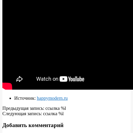
Источник:
happymodern.ru
2019-
Предыдущая запись: ссылка %l
03-
Следующая запись: ссылка %l
20
Добавить комментарий