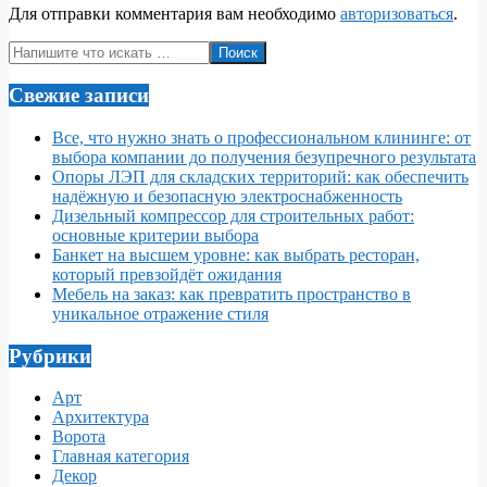
Для отправки комментария вам необходимо
авторизоваться
.
Поиск
Свежие записи
Все, что нужно знать о профессиональном клининге: от
выбора компании до получения безупречного результата
Опоры ЛЭП для складских территорий: как обеспечить
надёжную и безопасную электроснабженность
Дизельный компрессор для строительных работ:
основные критерии выбора
Банкет на высшем уровне: как выбрать ресторан,
который превзойдёт ожидания
Мебель на заказ: как превратить пространство в
уникальное отражение стиля
Рубрики
Арт
Архитектура
Ворота
Главная категория
Декор