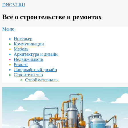
Перейти
DNOVI.RU
к
содержимому
Всё о строительстве и ремонтах
Вторичное
Меню
меню
Интерьер
навигации
Коммуникации
Мебель
Архитектура и дизайн
Недвижимость
Ремонт
Ландшафтный дизайн
Строительство
Стройматериалы