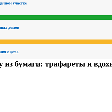
дачном участке
чных домов
чного дома
у из бумаги: трафареты и вдо