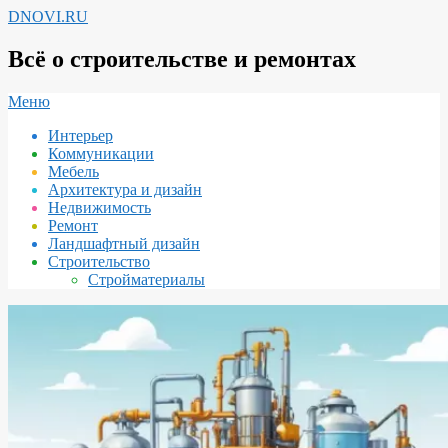
Перейти
DNOVI.RU
к
содержимому
Всё о строительстве и ремонтах
Вторичное
Меню
меню
Интерьер
навигации
Коммуникации
Мебель
Архитектура и дизайн
Недвижимость
Ремонт
Ландшафтный дизайн
Строительство
Стройматериалы