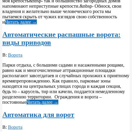
моя крепость&nbsp- так и большинство загородных домов
напоминают неприступные крепости.&nbsp- Обнося, свои
владения и желательно выше человеческого роста мы
пытаемся скрыть от чужих взглядов свою собственность
и
Читать далее →
Автоматические распашные ворота:
виды приводов
2010-
В:
Ворота
06-
Парки отдыха, с большими садами и насаженными рощами,
28
равно как и многочисленные аттракционные площадки
располагают завсегдатаев и случайных прохожих к приятному
времяпрепровождению. Как правило, парковые зоны
находятся на центральных улицах города и каждая секция,
будь то – карусель, тир или качели, поддается немедленному
разделению территории. Ограждения и ворота –
постоянные
Читать далее →
Автоматика для ворот
2010-
В:
Ворота