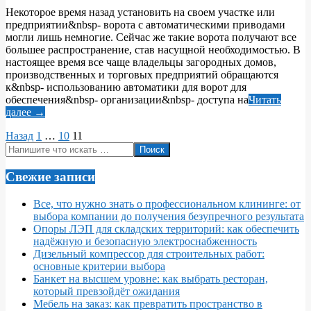
06-
Некоторое время назад установить на своем участке или
23
предприятии&nbsp- ворота с автоматическими приводами
могли лишь немногие. Сейчас же такие ворота получают все
большее распространение, став насущной необходимостью. В
настоящее время все чаще владельцы загородных домов,
производственных и торговых предприятий обращаются
к&nbsp- использованию автоматики для ворот для
обеспечения&nbsp- организации&nbsp- доступа на
Читать
далее →
Пагинация
Назад
1
…
10
11
Поиск
записей
Свежие записи
Все, что нужно знать о профессиональном клининге: от
выбора компании до получения безупречного результата
Опоры ЛЭП для складских территорий: как обеспечить
надёжную и безопасную электроснабженность
Дизельный компрессор для строительных работ:
основные критерии выбора
Банкет на высшем уровне: как выбрать ресторан,
который превзойдёт ожидания
Мебель на заказ: как превратить пространство в