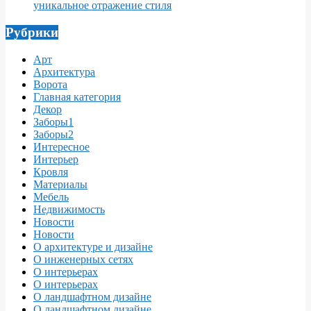
уникальное отражение стиля
Рубрики
Арт
Архитектура
Ворота
Главная категория
Декор
Заборы1
Заборы2
Интересное
Интерьер
Кровля
Материалы
Мебель
Недвижимость
Новости
Новости
О архитектуре и дизайне
О инженерных сетях
О интерьерах
О интерьерах
О ландшафтном дизайне
О ландшафтном дизайне