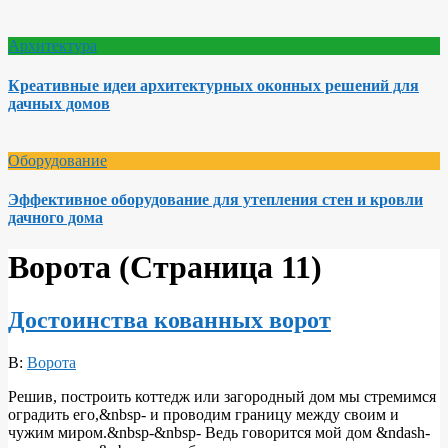
Архитектура
Креативные идеи архитектурных оконных решений для
дачных домов
Оборудование
Эффективное оборудование для утепления стен и кровли
дачного дома
Ворота
(Страница 11)
Достоинства кованных ворот
2010-
В:
Ворота
07-
Решив, построить коттедж или загородный дом мы стремимся
06
оградить его,&nbsp- и проводим границу между своим и
чужим миром.&nbsp-&nbsp- Ведь говорится мой дом &ndash-