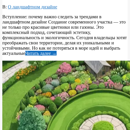
2026-
В:
О ландшафтном дизайне
05-
Вступление: почему важно следить за трендами в
30
ландшафтном дизайне Создание современного участка — это
не только про красивые цветники или газоны. Это
комплексный подход, сочетающий эстетику,
функциональность и экологичность. Сегодня владельцы хотят
преображать свои территории, делая их уникальными и
устойчивыми. Но как не потеряться в море идей и выбрать
актуальные
Читать далее →