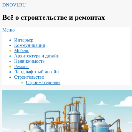
Перейти
DNOVI.RU
к
содержимому
Всё о строительстве и ремонтах
Вторичное
Меню
меню
Интерьер
навигации
Коммуникации
Мебель
Архитектура и дизайн
Недвижимость
Ремонт
Ландшафтный дизайн
Строительство
Стройматериалы