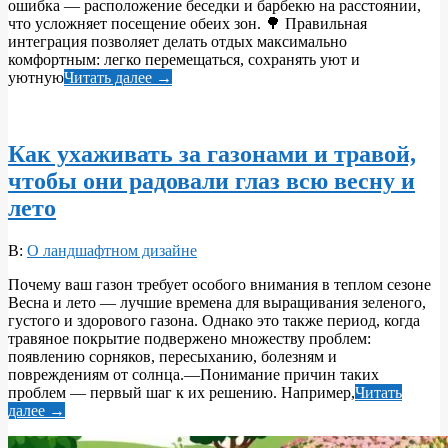
ошибка — расположение беседки и барбекю на расстоянии,
что усложняет посещение обеих зон. 🌳 Правильная
интеграция позволяет делать отдых максимально
комфортным: легко перемещаться, сохранять уют и
уютную
Читать далее →
Как ухаживать за газонами и травой,
чтобы они радовали глаз всю весну и
лето
2026-
В:
О ландшафтном дизайне
05-
Почему ваш газон требует особого внимания в теплом сезоне
31
Весна и лето — лучшие времена для выращивания зеленого,
густого и здорового газона. Однако это также период, когда
травяное покрытие подвержено множеству проблем:
появлению сорняков, пересыханию, болезням и
повреждениям от солнца.—Понимание причин таких
проблем — первый шаг к их решению. Например,
Читать
далее →