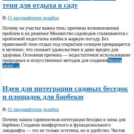
тени для отдыха в саду
2026-
В:
О ландшафтном дизайне
05-
Почему на участке важна тень: причины возникновения
31
проблем и их решение Множество садоводов сталкиваются с
проблемой недостатка sombra в жаркую погоду. Без
правильной тени отдых под открытым солнцем превращается
в мучение, что снижает удовольствие и даже вредно для
здоровья. Основная причина — недостаточное использование
природных и искусственных методов для создания
Читать
далее →
Идеи для интеграции садовых беседок
и площадок для барбекю
2026-
В:
О ландшафтном дизайне
05-
Почему важна гармоничная интеграция беседки и зоны для
31
барбекю Создание комфортного и функционального
ландшафта — это не только эстетика, но и удобство. Частая