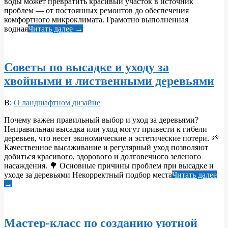
воды может превратить красивый участок в источник
проблем — от постоянных ремонтов до обеспечения
комфортного микроклимата. Грамотно выполненная
водная
Читать далее →
Советы по высадке и уходу за
хвойными и лиственными деревьями
2026-
В:
О ландшафтном дизайне
05-
Почему важен правильный выбор и уход за деревьями?
31
Неправильная высадка или уход могут привести к гибели
деревьев, что несет экономические и эстетические потери. 🌱
Качественное высаживание и регулярный уход позволяют
добиться красивого, здорового и долговечного зеленого
насаждения. 🌳 Основные причины проблем при высадке и
уходе за деревьями Некорректный подбор места
Читать далее
→
Мастер-класс по созданию уютной