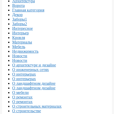
Архитектура
Ворота
Главная категория
Декор
Заборы1
Заборы2
Интересное
Интерьер
Кровля
Материалы
Мебель
Недвижимость
Новости
Новости
О архитектуре и дизайне
О инженерных сетях
О интерьерах
О интерьерах
О ландшафтном дизайне
О ландшафтном дизайне
О мебели
О ремонтах
О ремонтах
О строительных материалах
О строительстве