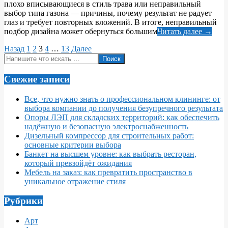
плохо вписывающиеся в стиль трава или неправильный
выбор типа газона — причины, почему результат не радует
глаз и требует повторных вложений. В итоге, неправильный
подбор дизайна может обернуться большим
Читать далее →
Пагинация
Назад
1
2
3
4
…
13
Далее
Поиск
записей
Свежие записи
Все, что нужно знать о профессиональном клининге: от
выбора компании до получения безупречного результата
Опоры ЛЭП для складских территорий: как обеспечить
надёжную и безопасную электроснабженность
Дизельный компрессор для строительных работ:
основные критерии выбора
Банкет на высшем уровне: как выбрать ресторан,
который превзойдёт ожидания
Мебель на заказ: как превратить пространство в
уникальное отражение стиля
Рубрики
Арт