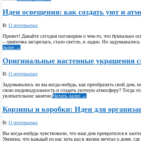
Идеи освещения: как создать уют и атм
2025-
В:
О интерьерах
05-
Привет! Давайте сегодня поговорим о чем-то, что буквально о
07
– лампочка загорелась, стало светло, и ладно. Но задумывалис
далее →
Оригинальные настенные украшения св
2025-
В:
О интерьерах
05-
Задумывались ли вы когда-нибудь, как преобразить свой дом, 
07
свою индивидуальность и создать уютную атмосферу? Тогда эта
увлекательное занятие,
Читать далее →
Корзины и коробки: Идеи для организа
2025-
В:
О интерьерах
05-
Вы когда-нибудь чувствовали, что ваш дом превратился в хаот
07
Уверена, что каждый из нас хоть раз в жизни мечтал о доме, где