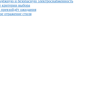
надёжную и безопасную электроснабженность
е критерии выбора
й превзойдёт ожидания
ное отражение стиля