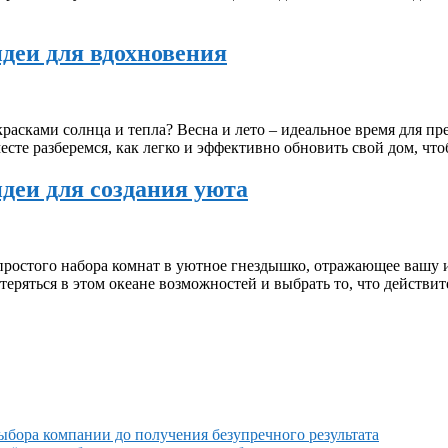
идеи для вдохновения
расками солнца и тепла? Весна и лето – идеальное время для пре
месте разберемся, как легко и эффективно обновить свой дом, чт
идеи для создания уюта
з простого набора комнат в уютное гнездышко, отражающее вашу
теряться в этом океане возможностей и выбрать то, что действи
выбора компании до получения безупречного результата