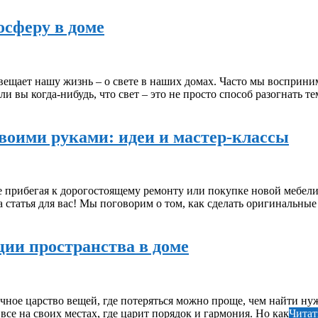
осферу в доме
свещает нашу жизнь – о свете в наших домах. Часто мы восприн
ь ли вы когда-нибудь, что свет – это не просто способ разогнат
оими руками: идеи и мастер-классы
не прибегая к дорогостоящему ремонту или покупке новой мебели
 статья для вас! Мы поговорим о том, как сделать оригинальны
ции пространства в доме
ичное царство вещей, где потеряться можно проще, чем найти ну
 все на своих местах, где царит порядок и гармония. Но как
Читат