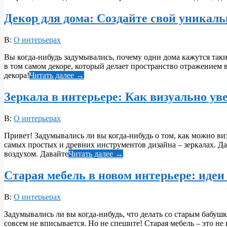
Декор для дома: Создайте свой уникаль
2025-
В:
О интерьерах
05-
Вы когда-нибудь задумывались, почему одни дома кажутся таки
07
в том самом декоре, который делает пространство отражением
декора!
Читать далее →
Зеркала в интерьере: Как визуально ув
2025-
В:
О интерьерах
05-
Привет! Задумывались ли вы когда-нибудь о том, как можно ви
07
самых простых и древних инструментов дизайна – зеркалах. Да
воздухом. Давайте
Читать далее →
Старая мебель в новом интерьере: идеи
2025-
В:
О интерьерах
05-
Задумывались ли вы когда-нибудь, что делать со старым бабуш
07
совсем не вписывается. Но не спешите! Старая мебель – это н