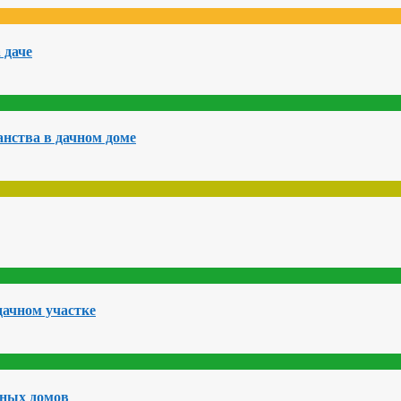
 даче
нства в дачном доме
дачном участке
чных домов