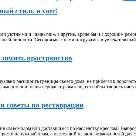
ный стиль и уют!
ми уютными и «живыми», а другие, вроде бы и с хорошим ремонт
 вашей личности. Сегодня мы с вами погрузимся в увлекательны
еличить пространство
зуально расширить границы своего дома, не прибегая к дорогос
, именно они, наши верные отражатели, способны творить настоя
 и советы по реставрации
киным комодом или доставшимся по наследству креслом? Выброси
е просто ненужный хлам, а настоящий кладезь возможностей для 