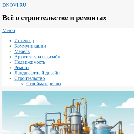
Перейти
DNOVI.RU
к
содержимому
Всё о строительстве и ремонтах
Вторичное
Меню
меню
Интерьер
навигации
Коммуникации
Мебель
Архитектура и дизайн
Недвижимость
Ремонт
Ландшафтный дизайн
Строительство
Стройматериалы