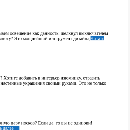
имаем освещение как данность: щелкнул выключателем
ь темноту? Это мощнейший инструмент дизайна,
Читать
? Хотите добавить в интерьер изюминку, отразить
е настенные украшения своими руками. Это не только
жную пару носков? Если да, то вы не одиноки!
ь далее →