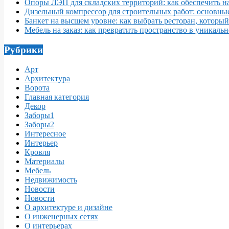
Опоры ЛЭП для складских территорий: как обеспечить 
Дизельный компрессор для строительных работ: основны
Банкет на высшем уровне: как выбрать ресторан, которы
Мебель на заказ: как превратить пространство в уникаль
Рубрики
Арт
Архитектура
Ворота
Главная категория
Декор
Заборы1
Заборы2
Интересное
Интерьер
Кровля
Материалы
Мебель
Недвижимость
Новости
Новости
О архитектуре и дизайне
О инженерных сетях
О интерьерах