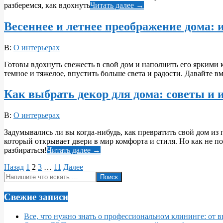
разберемся, как вдохнуть
Читать далее →
Весеннее и летнее преображение дома: 
2025-
В:
О интерьерах
05-
Готовы вдохнуть свежесть в свой дом и наполнить его яркими к
07
темное и тяжелое, впустить больше света и радости. Давайте в
Как выбрать декор для дома: советы и 
2025-
В:
О интерьерах
05-
Задумывались ли вы когда-нибудь, как превратить свой дом и
06
который открывает двери в мир комфорта и стиля. Но как не по
разбираться!
Читать далее →
Пагинация
Назад
1
2
3
…
11
Далее
Поиск
записей
Свежие записи
Все, что нужно знать о профессиональном клининге: от 