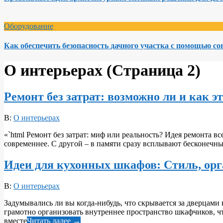
Оборудование
Как обеспечить безопасность дачного участка с помощью с
О интерьерах
(Страница 2)
Ремонт без затрат: возможно ли и как э
2025-
В:
О интерьерах
05-
«`html Ремонт без затрат: миф или реальность? Идея ремонта в
07
современнее. С другой – в памяти сразу всплывают бесконечные
Идеи для кухонных шкафов: Стиль, ор
2025-
В:
О интерьерах
05-
Задумывались ли вы когда-нибудь, что скрывается за дверцами 
07
грамотно организовать внутреннее пространство шкафчиков, чт
вместе
Читать далее →