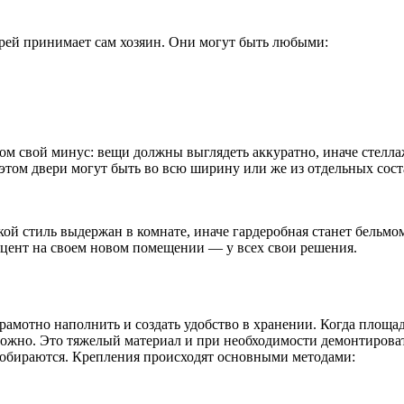
рей принимает сам хозяин. Они могут быть любыми:
этом свой минус: вещи должны выглядеть аккуратно, иначе стелл
этом двери могут быть во всю ширину или же из отдельных сост
ой стиль выдержан в комнате, иначе гардеробная станет бельмо
акцент на своем новом помещении — у всех свои решения.
грамотно наполнить и создать удобство в хранении. Когда площа
ожно. Это тяжелый материал и при необходимости демонтироват
собираются. Крепления происходят основными методами: