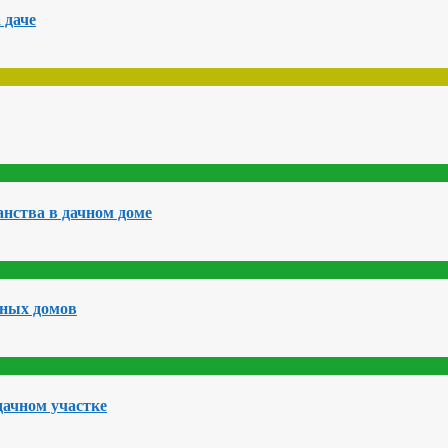
 даче
нства в дачном доме
чных домов
дачном участке