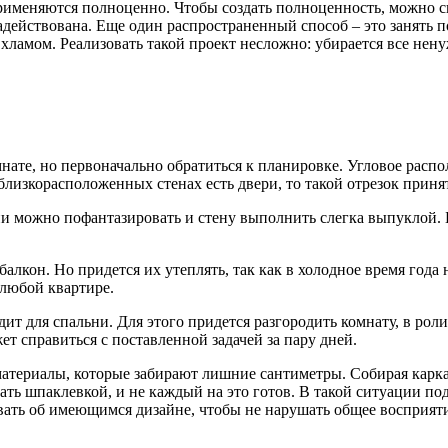
рименяются полноценно. Чтобы создать полноценность, можно с
 задействована. Еще один распространенный способ – это занять 
хламом. Реализовать такой проект несложно: убирается все нену
омнате, но первоначально обратиться к планировке. Угловое ра
близкорасположенных стенах есть двери, то такой отрезок приня
ции можно пофантазировать и стену выполнить слегка выпуклой.
лкон. Но придется их утеплять, так как в холодное время года 
 любой квартире.
ит для спальни. Для этого придется разгородить комнату, в рол
т справиться с поставленной задачей за пару дней.
материалы, которые забирают лишние сантиметры. Собирая карка
ать шпаклевкой, и не каждый на это готов. В такой ситуации п
бывать об имеющимся дизайне, чтобы не нарушать общее восприят