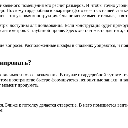
икального помещения это расчет размеров. И чтобы точно угоди
. Поэтому гардеробная в квартире (фото ее есть в нашей статье
ант – это угловая конструкция. Она не менее вместительная, а в
етры доступны для пользования. Если конструкция будет прямо
0 сантиметров. С глубиной проще. Здесь хватает места для того,
ие вопросы. Расположенные шкафы в спальнях убираются, и появ
онировать?
висимости от ее назначения. В случае с гардеробной тут все то
утом пространстве быстро формируются неприятные запахи, и за
т момент продумать.
я. Ближе к потолку делается отверстие. В него помещается венти
м: