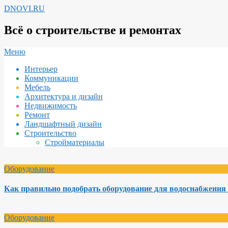
Перейти
DNOVI.RU
к
содержимому
Всё о строительстве и ремонтах
Вторичное
Меню
меню
Интерьер
навигации
Коммуникации
Мебель
Архитектура и дизайн
Недвижимость
Ремонт
Ландшафтный дизайн
Строительство
Стройматериалы
Оборудование
Как правильно подобрать оборудование для водоснабжения 
Оборудование