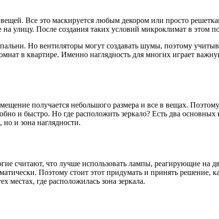
 вещей. Все это маскируется любым декором или просто решетк
же на улицу. После создания таких условий микроклимат в этом
 спальни. Но вентиляторы могут создавать шумы, поэтому учиты
 комнат в квартире. Именно наглядность для многих играет важн
ещение получается небольшого размера и все в вещах. Поэтому 
обно и быстро. Но где расположить зеркало? Есть два основных в
 но и зона наглядности.
ие считают, что лучше использовать лампы, реагирующие на дв
томатически. Поэтому стоит этот придумать и принять решение, 
ех местах, где расположилась зона зеркала.