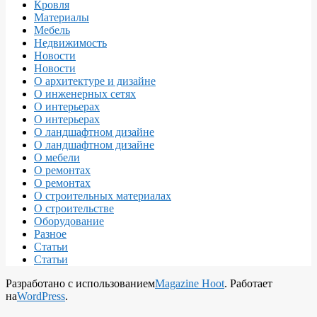
Кровля
Материалы
Мебель
Недвижимость
Новости
Новости
О архитектуре и дизайне
О инженерных сетях
О интерьерах
О интерьерах
О ландшафтном дизайне
О ландшафтном дизайне
О мебели
О ремонтах
О ремонтах
О строительных материалах
О строительстве
Оборудование
Разное
Статьи
Статьи
Разработано с использованием
Magazine Hoot
. Работает
на
WordPress
.