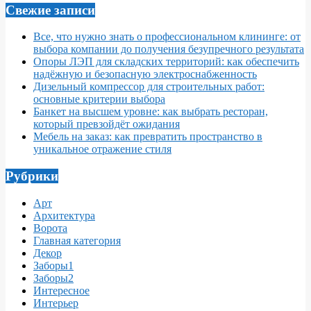
Свежие записи
Все, что нужно знать о профессиональном клининге: от
выбора компании до получения безупречного результата
Опоры ЛЭП для складских территорий: как обеспечить
надёжную и безопасную электроснабженность
Дизельный компрессор для строительных работ:
основные критерии выбора
Банкет на высшем уровне: как выбрать ресторан,
который превзойдёт ожидания
Мебель на заказ: как превратить пространство в
уникальное отражение стиля
Рубрики
Арт
Архитектура
Ворота
Главная категория
Декор
Заборы1
Заборы2
Интересное
Интерьер