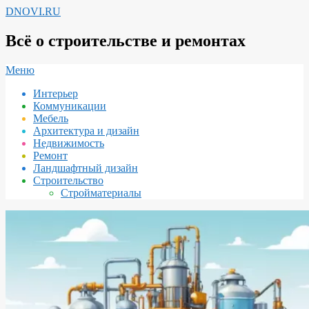
Перейти
DNOVI.RU
к
содержимому
Всё о строительстве и ремонтах
Вторичное
Меню
меню
Интерьер
навигации
Коммуникации
Мебель
Архитектура и дизайн
Недвижимость
Ремонт
Ландшафтный дизайн
Строительство
Стройматериалы