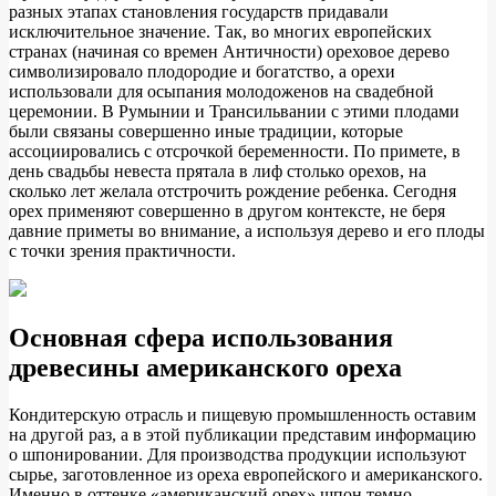
разных этапах становления государств придавали
исключительное значение. Так, во многих европейских
странах (начиная со времен Античности) ореховое дерево
символизировало плодородие и богатство, а орехи
использовали
для осыпания молодоженов на свадебной
церемонии. В Румынии и Трансильвании с этими плодами
были связаны совершенно иные традиции, которые
ассоциировались с отсрочкой беременности. По примете, в
день свадьбы невеста прятала в лиф столько орехов, на
сколько лет желала отстрочить рождение ребенка. Сегодня
орех применяют совершенно в другом контексте, не беря
давние приметы во внимание, а используя дерево и его плоды
с точки зрения практичности.
Основная сфера использования
древесины американского ореха
Кондитерскую отрасль и пищевую промышленность оставим
на другой раз, а в этой публикации представим информацию
о шпонировании. Для производства продукции используют
сырье, заготовленное из ореха европейского и американского.
Именно в оттенке «американский орех» шпон темно-