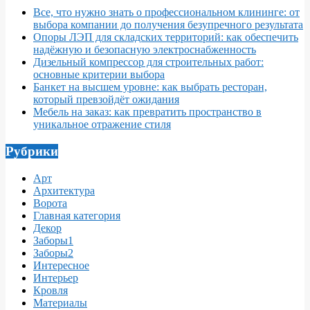
Все, что нужно знать о профессиональном клининге: от
выбора компании до получения безупречного результата
Опоры ЛЭП для складских территорий: как обеспечить
надёжную и безопасную электроснабженность
Дизельный компрессор для строительных работ:
основные критерии выбора
Банкет на высшем уровне: как выбрать ресторан,
который превзойдёт ожидания
Мебель на заказ: как превратить пространство в
уникальное отражение стиля
Рубрики
Арт
Архитектура
Ворота
Главная категория
Декор
Заборы1
Заборы2
Интересное
Интерьер
Кровля
Материалы