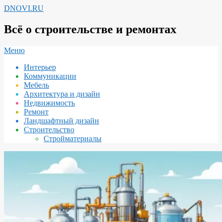
Перейти
DNOVI.RU
к
содержимому
Всё о строительстве и ремонтах
Вторичное
Меню
меню
Интерьер
навигации
Коммуникации
Мебель
Архитектура и дизайн
Недвижимость
Ремонт
Ландшафтный дизайн
Строительство
Стройматериалы