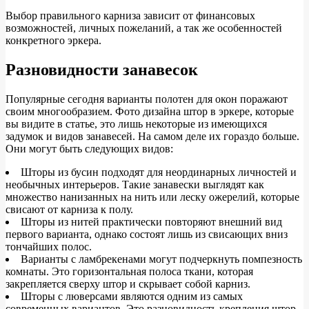
Выбор правильного карниза зависит от финансовых
возможностей, личных пожеланий, а так же особенностей
конкретного эркера.
Разновидности занавесок
Популярные сегодня варианты полотен для окон поражают
своим многообразием. Фото дизайна штор в эркере, которые
вы видите в статье, это лишь некоторые из имеющихся
задумок и видов занавесей. На самом деле их гораздо больше.
Они могут быть следующих видов:
Шторы из бусин подходят для неординарных личностей и
необычных интерьеров. Такие занавески выглядят как
множество нанизанных на нить или леску ожерелий, которые
свисают от карниза к полу.
Шторы из нитей практически повторяют внешний вид
первого варианта, однако состоят лишь из свисающих вниз
тончайших полос.
Варианты с ламбрекенами могут подчеркнуть помпезность
комнаты. Это горизонтальная полоса ткани, которая
закрепляется сверху штор и скрывает собой карниз.
Шторы с люверсами являются одним из самых
современных вариантов. Это разновидность крепления штор,