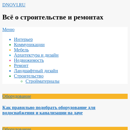
Перейти
DNOVI.RU
к
содержимому
Всё о строительстве и ремонтах
Вторичное
Меню
меню
Интерьер
навигации
Коммуникации
Мебель
Архитектура и дизайн
Недвижимость
Ремонт
Ландшафтный дизайн
Строительство
Стройматериалы
Оборудование
Как правильно подобрать оборудование для
водоснабжения и канализации на даче
Оборудование