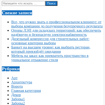
Поиск
Свежие записи
Все, что нужно знать о профессиональном клининге: от
выбора компании до получения безупречного результата
Опоры ЛЭП для складских территорий: как обеспечить
надёжную и безопасную электроснабженность
Дизельный компрессор для строительных работ:
основные критерии выбора
Банкет на высшем уровне: как выбрать ресторан,
который превзойдёт ожидания
Мебель на заказ: как превратить пространство в
уникальное отражение стиля
Рубрики
Арт
Архитектура
Ворота
Главная категория
Декор
Заборы1
Заборы2