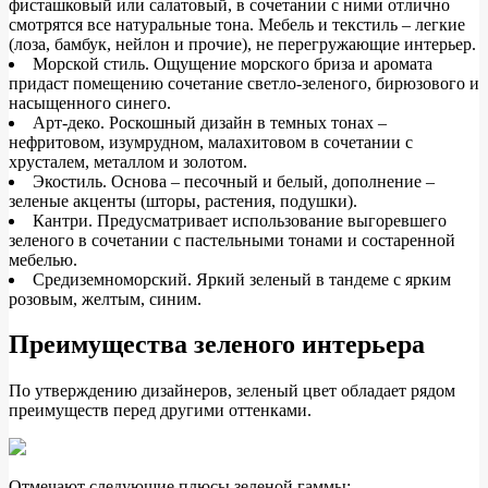
фисташковый или салатовый, в сочетании с ними отлично
смотрятся все натуральные тона. Мебель и текстиль – легкие
(лоза, бамбук, нейлон и прочие), не перегружающие интерьер.
Морской стиль. Ощущение морского бриза и аромата
придаст помещению сочетание светло-зеленого, бирюзового и
насыщенного синего.
Арт-деко. Роскошный дизайн в темных тонах –
нефритовом, изумрудном, малахитовом в сочетании с
хрусталем, металлом и золотом.
Экостиль. Основа – песочный и белый, дополнение –
зеленые акценты (шторы, растения, подушки).
Кантри. Предусматривает использование выгоревшего
зеленого в сочетании с пастельными тонами и состаренной
мебелью.
Средиземноморский. Яркий зеленый в тандеме с ярким
розовым, желтым, синим.
Преимущества зеленого интерьера
По утверждению дизайнеров, зеленый цвет обладает рядом
преимуществ перед другими оттенками.
Отмечают следующие плюсы зеленой гаммы: