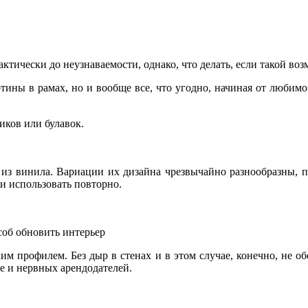
тически до неузнаваемости, однако, что делать, если такой воз
тины в рамах, но и вообще все, что угодно, начиная от люби
иков или булавок.
з винила. Вариации их дизайна чрезвычайно разнообразны, пр
 и использовать повторно.
об обновить интерьер
м профилем. Без дыр в стенах и в этом случае, конечно, не об
е и нервных арендодателей.