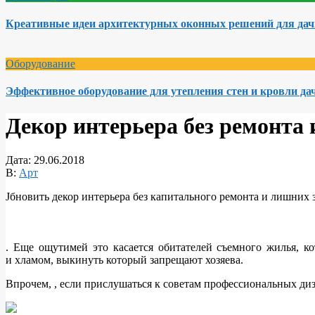
Креативные идеи архитектурных оконных решений для да
Оборудование
Эффективное оборудование для утепления стен и кровли да
Декор интерьера без ремонта 
Дата:
29.06.2018
В:
Арт
Jбновить декор интерьера без капитального ремонта и лишних 
. Еще ощутимей это касается обитателей съемного жилья, к
и хламом, выкинуть который запрещают хозяева.
Впрочем, , если прислушаться к советам профессиональных диз