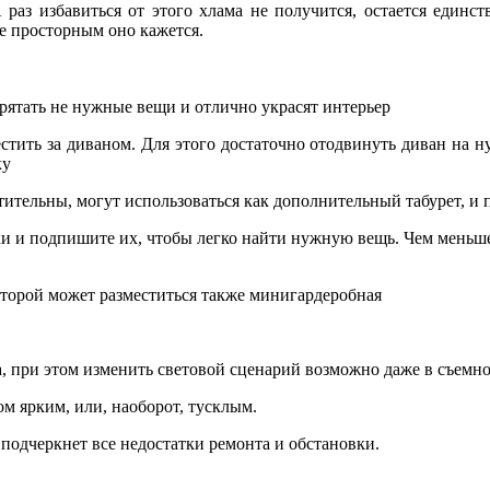
раз избавиться от этого хлама не получится, остается единст
е просторным оно кажется.
рятать не нужные вещи и отлично украсят интерьер
ить за диваном. Для этого достаточно отодвинуть диван на ну
ку
ительны, могут использоваться как дополнительный табурет, и 
ки и подпишите их, чтобы легко найти нужную вещь. Чем меньше
оторой может разместиться также минигардеробная
, при этом изменить световой сценарий возможно даже в съемно
м ярким, или, наоборот, тусклым.
 подчеркнет все недостатки ремонта и обстановки.