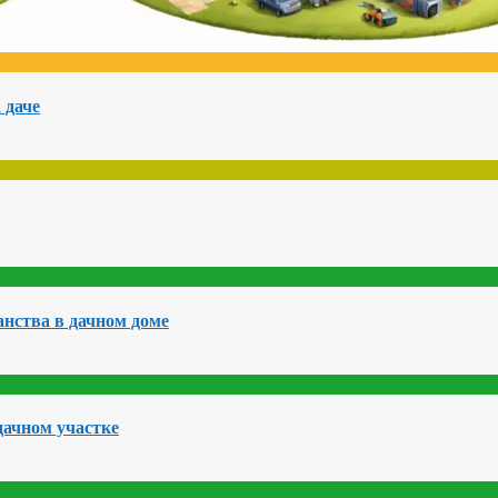
 даче
нства в дачном доме
дачном участке