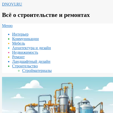
Перейти
DNOVI.RU
к
содержимому
Всё о строительстве и ремонтах
Вторичное
Меню
меню
Интерьер
навигации
Коммуникации
Мебель
Архитектура и дизайн
Недвижимость
Ремонт
Ландшафтный дизайн
Строительство
Стройматериалы