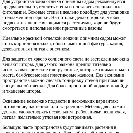
Для устройства зоны отдыха с зимним садом рекомендуется
предварительно утеплить стены и поставить специальные
фитолампы. Боковые стены идеально подойдут для установки
стеллажей под горшки. На потолке делают крюки, чтобы
подвесить кашпо с вьющимися растениями, хорошо будут
смотреться и напольные или пристенные вазоны.
Идеально красивой отделкой лоджии с зимним садом может
стать кирпичная кладка, обои с имитацией фактуры камня,
декоративная плитка с рисунком.
Для защиты от яркого солнечного света на застекленные окна
вешают шторы. Для узкого балкона предпочтительно
использовать римские или рулонные, которые занимают мало
места, бамбуковые или пластиковые жалюзи. Для экономии
пространства можно сделать тонировку стекол при помощи
специальной пленки. Для более просторной лоджии подойдут
и тканевые шторы.
Освещение возможно подвести в нескольких вариантах:
потолочное, настенное или встроенное. Мебель для лоджии
должна удовлетворять нескольким требованиям: неширокая,
легкая, желательно угловая или встроенная.
Большую часть пространства будут занимать растения в
горшках, кадках или ящиках. Для любителей-цветоводов