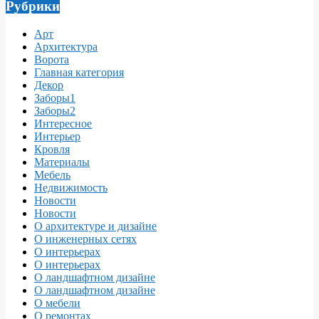
Рубрики
Арт
Архитектура
Ворота
Главная категория
Декор
Заборы1
Заборы2
Интересное
Интерьер
Кровля
Материалы
Мебель
Недвижимость
Новости
Новости
О архитектуре и дизайне
О инженерных сетях
О интерьерах
О интерьерах
О ландшафтном дизайне
О ландшафтном дизайне
О мебели
О ремонтах