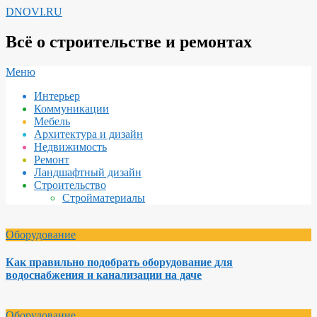
Перейти
DNOVI.RU
к
содержимому
Всё о строительстве и ремонтах
Вторичное
Меню
меню
Интерьер
навигации
Коммуникации
Мебель
Архитектура и дизайн
Недвижимость
Ремонт
Ландшафтный дизайн
Строительство
Стройматериалы
Оборудование
Как правильно подобрать оборудование для
водоснабжения и канализации на даче
Оборудование