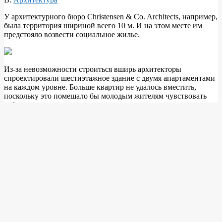
У архитектурного бюро Christensen & Co. Architects, например,
была территория шириной всего 10 м. И на этом месте им
предстояло возвести социальное жилье.
Из-за невозможности строиться вширь архитекторы
спроектировали шестиэтажное здание с двумя апартаментами
на каждом
уровне. Больше квартир не удалось вместить,
поскольку это помешало бы молодым жителям чувствовать
себя в уединении.
Во всех апартаментах есть собственная кухня и ванная
комната, а также зона для отдыха с прекрасным видом на одну
из самых оживленных улиц Копенгагена.
Фасад одет в медный тонированный алюминий теплого
оттенка с небольшим рельефным мотивом. Необычные окна
являются особенностью дома — они позволяют создавать
интересные тени в пространстве, а также прекрасно