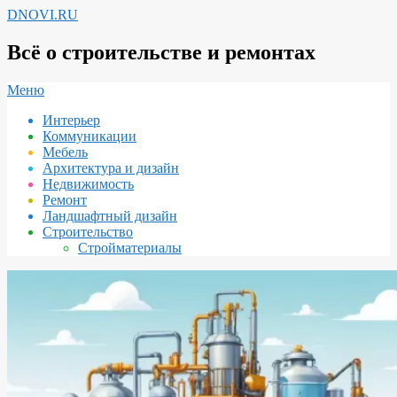
Перейти
DNOVI.RU
к
содержимому
Всё о строительстве и ремонтах
Вторичное
Меню
меню
Интерьер
навигации
Коммуникации
Мебель
Архитектура и дизайн
Недвижимость
Ремонт
Ландшафтный дизайн
Строительство
Стройматериалы