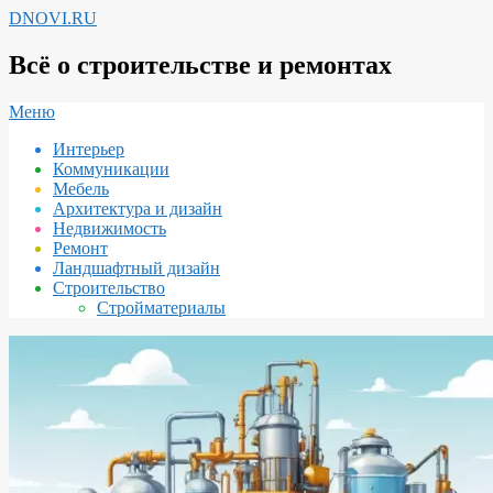
Перейти
DNOVI.RU
к
содержимому
Всё о строительстве и ремонтах
Вторичное
Меню
меню
Интерьер
навигации
Коммуникации
Мебель
Архитектура и дизайн
Недвижимость
Ремонт
Ландшафтный дизайн
Строительство
Стройматериалы