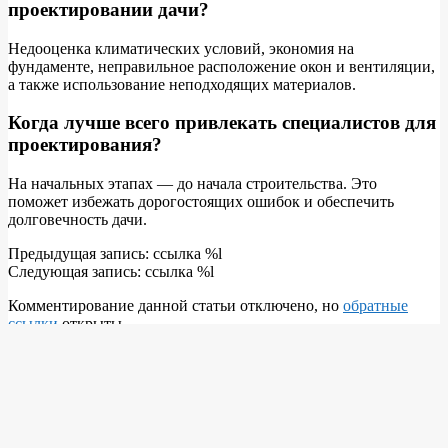
проектировании дачи?
Недооценка климатических условий, экономия на
фундаменте, неправильное расположение окон и вентиляции,
а также использование неподходящих материалов.
Когда лучше всего привлекать специалистов для
проектирования?
На начальных этапах — до начала строительства. Это
поможет избежать дорогостоящих ошибок и обеспечить
долговечность дачи.
2026-
Предыдущая запись: ссылка %l
06-
Следующая запись: ссылка %l
09
Комментирование данной статьи отключено, но
обратные
ссылки
открыты.
Поиск
Свежие записи
Все, что нужно знать о профессиональном клининге: от