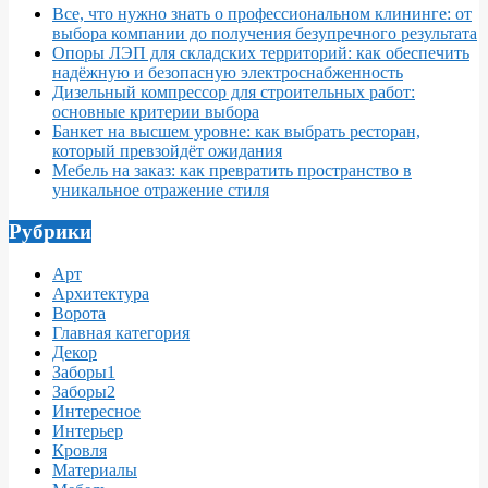
Все, что нужно знать о профессиональном клининге: от
выбора компании до получения безупречного результата
Опоры ЛЭП для складских территорий: как обеспечить
надёжную и безопасную электроснабженность
Дизельный компрессор для строительных работ:
основные критерии выбора
Банкет на высшем уровне: как выбрать ресторан,
который превзойдёт ожидания
Мебель на заказ: как превратить пространство в
уникальное отражение стиля
Рубрики
Арт
Архитектура
Ворота
Главная категория
Декор
Заборы1
Заборы2
Интересное
Интерьер
Кровля
Материалы