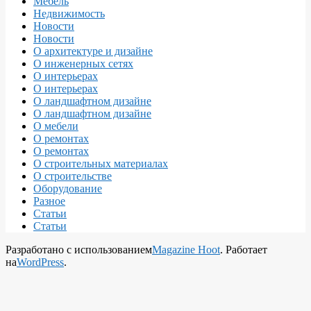
Мебель
Недвижимость
Новости
Новости
О архитектуре и дизайне
О инженерных сетях
О интерьерах
О интерьерах
О ландшафтном дизайне
О ландшафтном дизайне
О мебели
О ремонтах
О ремонтах
О строительных материалах
О строительстве
Оборудование
Разное
Статьи
Статьи
Разработано с использованием
Magazine Hoot
. Работает
на
WordPress
.