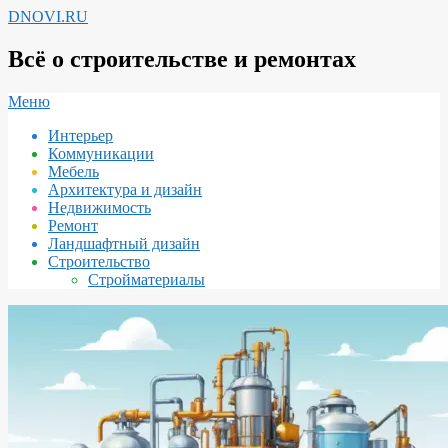
Перейти
DNOVI.RU
к
содержимому
Всё о строительстве и ремонтах
Вторичное
Меню
меню
Интерьер
навигации
Коммуникации
Мебель
Архитектура и дизайн
Недвижимость
Ремонт
Ландшафтный дизайн
Строительство
Стройматериалы