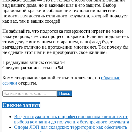
вид вашего дома, но и важный шаг в его защите. Выбор
правильной краски и соблюдение технологии нанесения
помогут вам достичь отличного результата, который порадует
как вас, так и ваших соседей.
Не забывайте, что подготовка поверхности играет не менее
важную роль, чем сам процесс покраски. Если вы подойдете к
этому делу с вниманием и старанием, ваш фасад будет
выглядеть отлично на протяжении многих лет. Так почему бы
не сделать этот шаг и не преобразить свое жилище?
2024-
Предыдущая запись: ссылка %l
07-
Следующая запись: ссылка %l
15
Комментирование данной статьи отключено, но
обратные
ссылки
открыты.
Поиск
Свежие записи
Все, что нужно знать о профессиональном клининге: от
выбора компании до получения безупречного результата
Опоры ЛЭП для складских территорий: как обеспечить