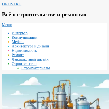
Перейти
DNOVI.RU
к
содержимому
Всё о строительстве и ремонтах
Вторичное
Меню
меню
Интерьер
навигации
Коммуникации
Мебель
Архитектура и дизайн
Недвижимость
Ремонт
Ландшафтный дизайн
Строительство
Стройматериалы