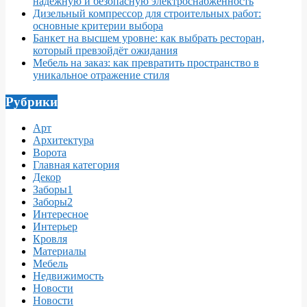
надёжную и безопасную электроснабженность
Дизельный компрессор для строительных работ:
основные критерии выбора
Банкет на высшем уровне: как выбрать ресторан,
который превзойдёт ожидания
Мебель на заказ: как превратить пространство в
уникальное отражение стиля
Рубрики
Арт
Архитектура
Ворота
Главная категория
Декор
Заборы1
Заборы2
Интересное
Интерьер
Кровля
Материалы
Мебель
Недвижимость
Новости
Новости