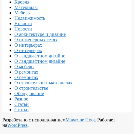
Кровля
Материалы
Мебель
Недвижимость
Новости
Новости
О архитектуре и дизайне
О инженерных сетях
О интерьерах
О интерьерах
О ландшафтном дизайне
О ландшафтном дизайне
О мебели
О ремонтах
О ремонтах
О строительных материалах
О строительстве
Оборудование
Разное
Статьи
Статьи
Разработано с использованием
Magazine Hoot
. Работает
на
WordPress
.