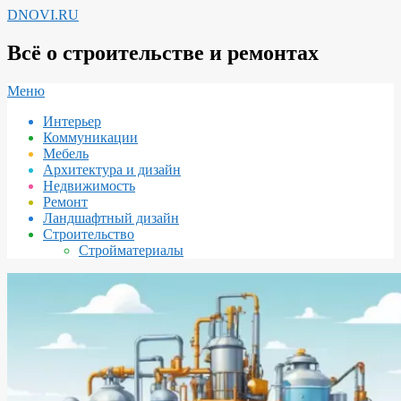
Перейти
DNOVI.RU
к
содержимому
Всё о строительстве и ремонтах
Вторичное
Меню
меню
Интерьер
навигации
Коммуникации
Мебель
Архитектура и дизайн
Недвижимость
Ремонт
Ландшафтный дизайн
Строительство
Стройматериалы