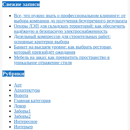
Свежие записи
Все, что нужно знать о профессиональном клининге: от
выбора компании до получения безупречного результата
Опоры ЛЭП для складских территорий: как обеспечить
надёжную и безопасную электроснабженность
Дизельный компрессор для строительных работ:
основные критерии выбора
Банкет на высшем уровне: как выбрать ресторан,
который превзойдёт ожидания
Мебель на заказ: как превратить пространство в
уникальное отражение стиля
Рубрики
Арт
Архитектура
Ворота
Главная категория
Декор
Заборы1
Заборы2
Интересное
Интерьер