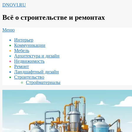
Перейти
DNOVI.RU
к
содержимому
Всё о строительстве и ремонтах
Вторичное
Меню
меню
Интерьер
навигации
Коммуникации
Мебель
Архитектура и дизайн
Недвижимость
Ремонт
Ландшафтный дизайн
Строительство
Стройматериалы