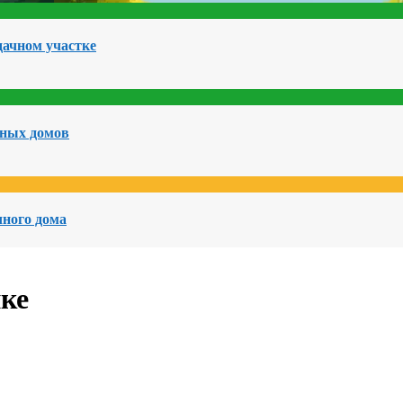
дачном участке
чных домов
чного дома
ке