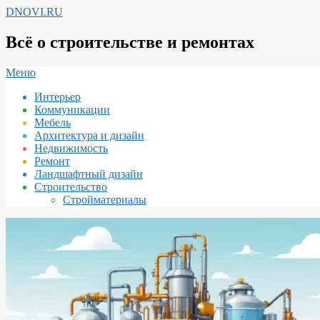
Перейти
DNOVI.RU
к
содержимому
Всё о строительстве и ремонтах
Вторичное
Меню
меню
Интерьер
навигации
Коммуникации
Мебель
Архитектура и дизайн
Недвижимость
Ремонт
Ландшафтный дизайн
Строительство
Стройматериалы