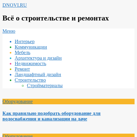
Перейти
DNOVI.RU
к
содержимому
Всё о строительстве и ремонтах
Вторичное
Меню
меню
Интерьер
навигации
Коммуникации
Мебель
Архитектура и дизайн
Недвижимость
Ремонт
Ландшафтный дизайн
Строительство
Стройматериалы
Оборудование
Как правильно подобрать оборудование для
водоснабжения и канализации на даче
Оборудование