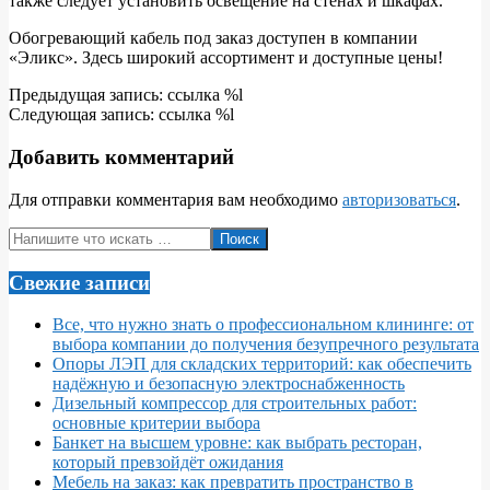
также следует установить освещение на стенах и шкафах.
Обогревающий кабель под заказ доступен в компании
«Эликс». Здесь широкий ассортимент и доступные цены!
2017-
Предыдущая запись: ссылка %l
06-
Следующая запись: ссылка %l
21
Добавить комментарий
Для отправки комментария вам необходимо
авторизоваться
.
Поиск
Свежие записи
Все, что нужно знать о профессиональном клининге: от
выбора компании до получения безупречного результата
Опоры ЛЭП для складских территорий: как обеспечить
надёжную и безопасную электроснабженность
Дизельный компрессор для строительных работ:
основные критерии выбора
Банкет на высшем уровне: как выбрать ресторан,
который превзойдёт ожидания
Мебель на заказ: как превратить пространство в