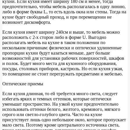
кухни. Если кухня имеет ширину 180 см и менее, тогда
предпочтительно, чтобы мебель располагалась в одну линию,
либо в форме буквы L, то есть вдоль окна или стены. Тогда на
кухне будет свободный проход, и при перемещении не
возникнет дискомфорта.
Если кухня имеет ширину 240см и выше, то мебель можно
расположить с 2-х сторон либо в форме U. Выгодно
располагать мебель на кухне в таком положении по
нескольким причинам: физически и оптически удлиненные
пропорции кухни будут казаться меньше, дает больше
возможностей для установки рабочих поверхностей, шкафов
и полок. Будет много места для кухонного оборудования,
посуды, столовых приборов, кастрюль. Но если кухня узкая,
то помещение не стоит перегружать предметами и мебелью.
Оптические приемы
Если кухня длинная, то ей требуется много света, следует
избегать ярких и темных оттенков, которые оптически
уменьшат пространство. На узкой кухне предпочтительно
использовать оттенки белого, желтого, кремового, мягкого
серого или светло-голубого цвета. Часто на кухне
присутствует лишь одно небольшое окно, которое пропускает
мало света. Поэтому кроме центрального источника света,