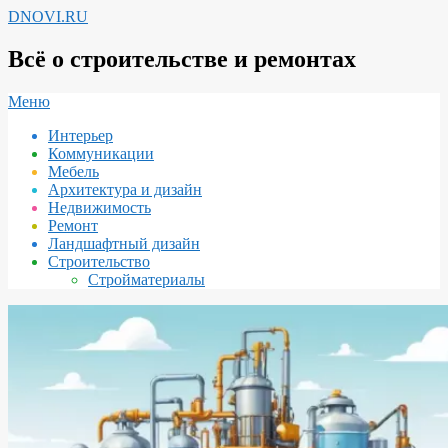
Перейти
DNOVI.RU
к
содержимому
Всё о строительстве и ремонтах
Вторичное
Меню
меню
Интерьер
навигации
Коммуникации
Мебель
Архитектура и дизайн
Недвижимость
Ремонт
Ландшафтный дизайн
Строительство
Стройматериалы