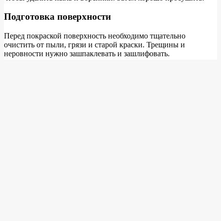
Подготовка поверхности
Перед покраской поверхность необходимо тщательно
очистить от пыли, грязи и старой краски. Трещины и
неровности нужно зашпаклевать и зашлифовать.
Как правильно ухаживать за
инструментом после работы?
Правильный уход за инструментом – это залог его
долговечности.
Очистка кистей
После работы кисти нужно тщательно промыть в
растворителе, соответствующем типу краски. Затем промыть в
теплой воде с мылом и хорошо просушить.
Очистка валиков
После работы валики нужно тщательно промыть в
растворителе, соответствующем типу краски. Затем промыть в