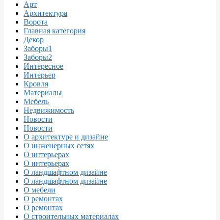
Арт
Архитектура
Ворота
Главная категория
Декор
Заборы1
Заборы2
Интересное
Интерьер
Кровля
Материалы
Мебель
Недвижимость
Новости
Новости
О архитектуре и дизайне
О инженерных сетях
О интерьерах
О интерьерах
О ландшафтном дизайне
О ландшафтном дизайне
О мебели
О ремонтах
О ремонтах
О строительных материалах