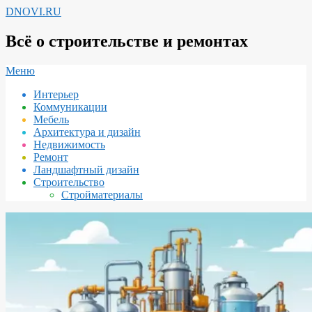
Перейти
DNOVI.RU
к
содержимому
Всё о строительстве и ремонтах
Вторичное
Меню
меню
Интерьер
навигации
Коммуникации
Мебель
Архитектура и дизайн
Недвижимость
Ремонт
Ландшафтный дизайн
Строительство
Стройматериалы