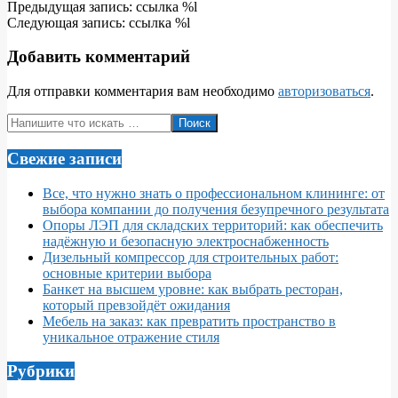
2024-
Предыдущая запись: ссылка %l
12-
Следующая запись: ссылка %l
10
Добавить комментарий
Для отправки комментария вам необходимо
авторизоваться
.
Поиск
Свежие записи
Все, что нужно знать о профессиональном клининге: от
выбора компании до получения безупречного результата
Опоры ЛЭП для складских территорий: как обеспечить
надёжную и безопасную электроснабженность
Дизельный компрессор для строительных работ:
основные критерии выбора
Банкет на высшем уровне: как выбрать ресторан,
который превзойдёт ожидания
Мебель на заказ: как превратить пространство в
уникальное отражение стиля
Рубрики