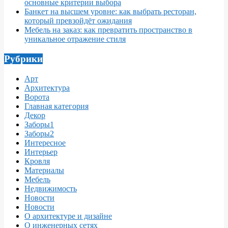
основные критерии выбора
Банкет на высшем уровне: как выбрать ресторан,
который превзойдёт ожидания
Мебель на заказ: как превратить пространство в
уникальное отражение стиля
Рубрики
Арт
Архитектура
Ворота
Главная категория
Декор
Заборы1
Заборы2
Интересное
Интерьер
Кровля
Материалы
Мебель
Недвижимость
Новости
Новости
О архитектуре и дизайне
О инженерных сетях