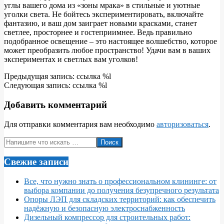
углы вашего дома из «зоны мрака» в стильные и уютные
уголки света. Не бойтесь экспериментировать, включайте
фантазию, и ваш дом заиграет новыми красками, станет
светлее, просторнее и гостеприимнее. Ведь правильно
подобранное освещение – это настоящее волшебство, которое
может преобразить любое пространство! Удачи вам в ваших
экспериментах и светлых вам уголков!
2024-
Предыдущая запись: ссылка %l
10-
Следующая запись: ссылка %l
01
Добавить комментарий
Для отправки комментария вам необходимо
авторизоваться
.
Поиск
Свежие записи
Все, что нужно знать о профессиональном клининге: от
выбора компании до получения безупречного результата
Опоры ЛЭП для складских территорий: как обеспечить
надёжную и безопасную электроснабженность
Дизельный компрессор для строительных работ: