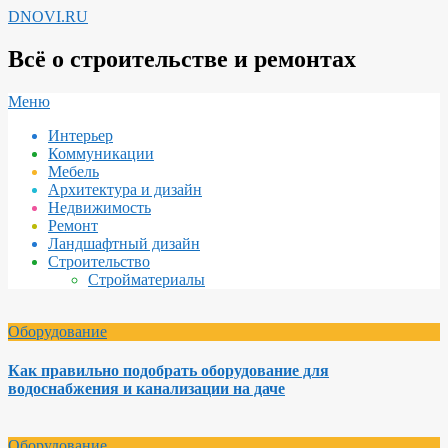
Перейти
DNOVI.RU
к
содержимому
Всё о строительстве и ремонтах
Вторичное
Меню
меню
Интерьер
навигации
Коммуникации
Мебель
Архитектура и дизайн
Недвижимость
Ремонт
Ландшафтный дизайн
Строительство
Стройматериалы
Оборудование
Как правильно подобрать оборудование для
водоснабжения и канализации на даче
Оборудование