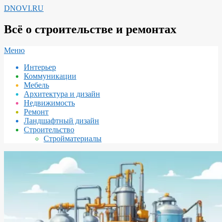
Перейти
DNOVI.RU
к
содержимому
Всё о строительстве и ремонтах
Вторичное
Меню
меню
Интерьер
навигации
Коммуникации
Мебель
Архитектура и дизайн
Недвижимость
Ремонт
Ландшафтный дизайн
Строительство
Стройматериалы