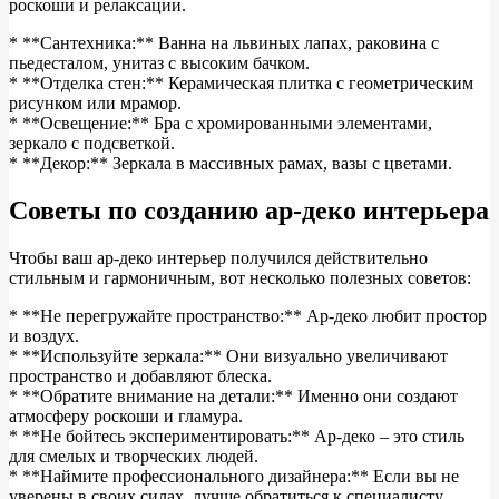
роскоши и релаксации.
* **Сантехника:** Ванна на львиных лапах, раковина с
пьедесталом, унитаз с высоким бачком.
* **Отделка стен:** Керамическая плитка с геометрическим
рисунком или мрамор.
* **Освещение:** Бра с хромированными элементами,
зеркало с подсветкой.
* **Декор:** Зеркала в массивных рамах, вазы с цветами.
Советы по созданию ар-деко интерьера
Чтобы ваш ар-деко интерьер получился действительно
стильным и гармоничным, вот несколько полезных советов:
* **Не перегружайте пространство:** Ар-деко любит простор
и воздух.
* **Используйте зеркала:** Они визуально увеличивают
пространство и добавляют блеска.
* **Обратите внимание на детали:** Именно они создают
атмосферу роскоши и гламура.
* **Не бойтесь экспериментировать:** Ар-деко – это стиль
для смелых и творческих людей.
* **Наймите профессионального дизайнера:** Если вы не
уверены в своих силах, лучше обратиться к специалисту.