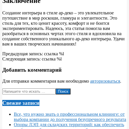
Заключение
Создание интерьера в стиле ар-деко – это увлекательное
путешествие в мир роскоши, гламура и элегантности. Это
стиль для тех, кто ценит красоту, комфорт и не боится
экспериментировать. Надеюсь, эта статья помогла вам
разобраться в основных чертах этого стиля и вдохновила на
создание собственного уникального ар-деко интерьера. Удачи
вам в ваших творческих начинаниях!
2024-
Предыдущая запись: ссылка %l
07-
Следующая запись: ссылка %l
29
Добавить комментарий
Для отправки комментария вам необходимо
авторизоваться
.
Поиск
Свежие записи
Все, что нужно знать о профессиональном клининге: от
выбора компании до получения безупречного результата
Опоры ЛЭП для складских территорий: как обеспечить