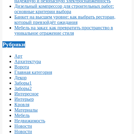
надёжную и безопасную электроснабженность
Дизельный компрессор для строительных работ:
основные критерии выбора
Банкет на высшем уровне: как выбрать ресторан,
который превзойдёт ожидания
Мебель на заказ: как превратить пространство в
уникальное отражение стиля
Рубрики
Арт
Архитектура
Ворота
Главная категория
Декор
Заборы1
Заборы2
Интересное
Интерьер
Кровля
Материалы
Мебель
Недвижимость
Новости
Новости