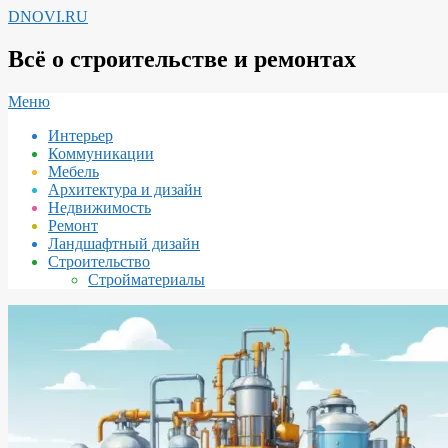
Перейти
DNOVI.RU
к
содержимому
Всё о строительстве и ремонтах
Вторичное
Меню
меню
Интерьер
навигации
Коммуникации
Мебель
Архитектура и дизайн
Недвижимость
Ремонт
Ландшафтный дизайн
Строительство
Стройматериалы