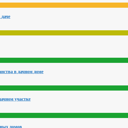
 даче
нства в дачном доме
дачном участке
чных домов