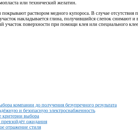
мопласта или технический желатин.
покрывают раствором медного купороса. В случае отсутствия п
 участок накладывается глина, получившийся слепок снимают и
ый участок поверхности при помощи клея или специального кле
выбора компании до получения безупречного результата
надёжную и безопасную электроснабженность
е критерии выбора
й превзойдёт ожидания
ное отражение стиля