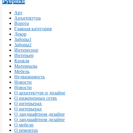
Рубрики
Арт
Архитектура
Ворота
Главная категория
Декор
Заборы1
Заборы2
Интересное
Интерьер
Кровля
Материалы
Мебель
Недвижимость
Новости
Новости
О архитектуре и дизайне
О инженерных сетях
О интерьерах
О интерьерах
О ландшафтном дизайне
О ландшафтном дизайне
О мебели
О ремонтах