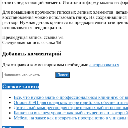
отлить недостающий элемент. Изготовить форму можно из фор
Для повышения прочности гипсовых лепных элементов, детали 
восстановления можно использовать глину. На сохранившийся
раствор. Нужная деталь крепится на предварительно зачищенн
использоваться неоднократно.
2017-
Предыдущая запись: ссылка %l
10-
Следующая запись: ссылка %l
01
Добавить комментарий
Для отправки комментария вам необходимо
авторизоваться
.
Поиск
Свежие записи
Все, что нужно знать о профессиональном клининге: от 
Опоры ЛЭП для складских территорий: как обеспечить 
Дизельный компрессор для строительных работ: основны
Банкет на высшем уровне: как выбрать ресторан, которы
Мебель на заказ: как превратить пространство в уникаль