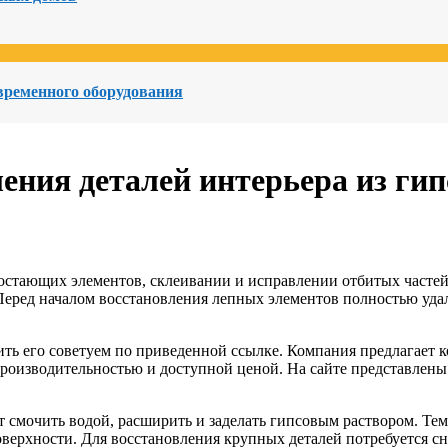
овременного оборудования
ения деталей интерьера из гип
достающих элементов, склеивании и исправлении отбитых часте
 Перед началом восстановления лепных элементов полностью уд
ь его советуем по приведенной ссылке. Компания предлагает ко
, производительностью и доступной ценой. На сайте представлен
т смочить водой, расширить и заделать гипсовым раствором. Те
оверхности. Для восстановления крупных деталей потребуется с