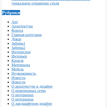
уникальное отражение стиля
Рубрики
Арт
Архитектура
Ворота
Главная категория
Декор
Заборы1
Заборы2
Интересное
Интерьер
Кровля
Материалы
Мебель
Недвижимость
Новости
Новости
О архитектуре и дизайне
О инженерных сетях
О интерьерах
О интерьерах
О ландшафтном дизайне