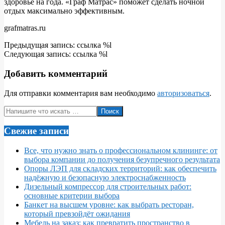
здоровье на года. «Граф Матрас» поможет сделать ночной
отдых максимально эффективным.
grafmatras.ru
2017-
Предыдущая запись: ссылка %l
08-
Следующая запись: ссылка %l
22
Добавить комментарий
Для отправки комментария вам необходимо
авторизоваться
.
Поиск
Свежие записи
Все, что нужно знать о профессиональном клининге: от
выбора компании до получения безупречного результата
Опоры ЛЭП для складских территорий: как обеспечить
надёжную и безопасную электроснабженность
Дизельный компрессор для строительных работ:
основные критерии выбора
Банкет на высшем уровне: как выбрать ресторан,
который превзойдёт ожидания
Мебель на заказ: как превратить пространство в