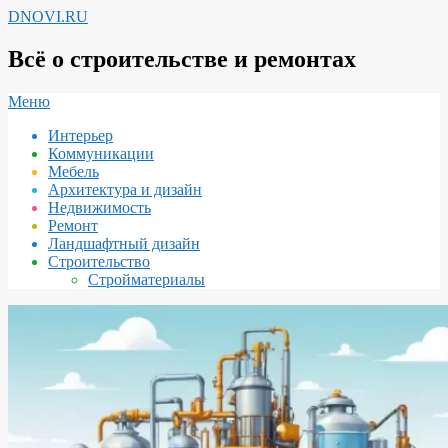
Перейти
DNOVI.RU
к
содержимому
Всё о строительстве и ремонтах
Вторичное
Меню
меню
Интерьер
навигации
Коммуникации
Мебель
Архитектура и дизайн
Недвижимость
Ремонт
Ландшафтный дизайн
Строительство
Стройматериалы