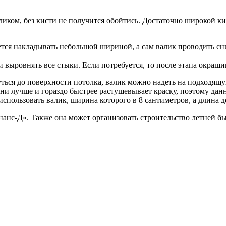
аликом, без кисти не получится обойтись. Достаточно широкой к
ется накладывать небольшой шириной, а сам валик проводить сн
 и выровнять все стыки. Если потребуется, то после этапа окра
ться до поверхности потолка, валик можно надеть на подходящую
ени лучше и гораздо быстрее растушевывает краску, поэтому да
пользовать валик, ширина которого в 8 сантиметров, а длина д
анс-Д». Также она может организовать строительство летней бы