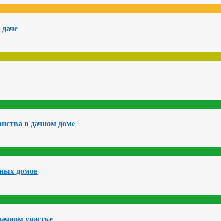
 даче
нства в дачном доме
чных домов
дачном участке