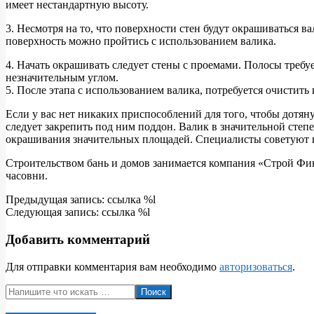
имеет нестандартную высоту.
3. Несмотря на то, что поверхности стен будут окрашиваться в
поверхность можно пройтись с использованием валика.
4. Начать окрашивать следует стены с проемами. Полосы требу
незначительным углом.
5. После этапа с использованием валика, потребуется очистить
Если у вас нет никаких приспособлений для того, чтобы дотяну
следует закрепить под ним поддон. Валик в значительной степ
окрашивания значительных площадей. Специалисты советуют ис
Строительством бань и домов занимается компания «Строй Фин
часовни.
2017-
Предыдущая запись: ссылка %l
06-
Следующая запись: ссылка %l
29
Добавить комментарий
Для отправки комментария вам необходимо
авторизоваться
.
Поиск