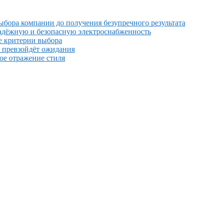
выбора компании до получения безупречного результата
надёжную и безопасную электроснабженность
е критерии выбора
й превзойдёт ожидания
ное отражение стиля