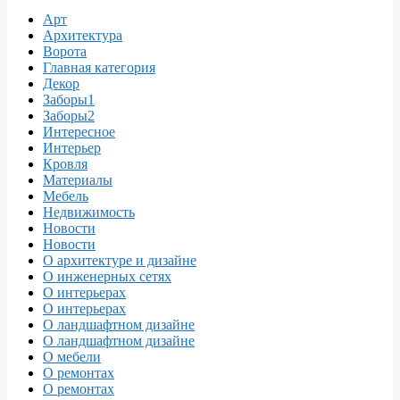
Арт
Архитектура
Ворота
Главная категория
Декор
Заборы1
Заборы2
Интересное
Интерьер
Кровля
Материалы
Мебель
Недвижимость
Новости
Новости
О архитектуре и дизайне
О инженерных сетях
О интерьерах
О интерьерах
О ландшафтном дизайне
О ландшафтном дизайне
О мебели
О ремонтах
О ремонтах