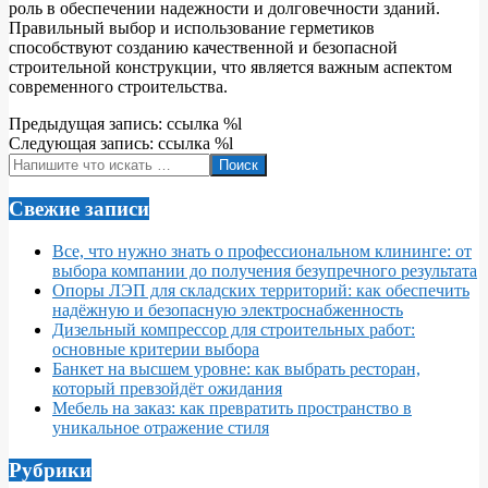
роль в обеспечении надежности и долговечности зданий.
Правильный выбор и использование герметиков
способствуют созданию качественной и безопасной
строительной конструкции, что является важным аспектом
современного строительства.
2024-
Предыдущая запись: ссылка %l
04-
Следующая запись: ссылка %l
26
Поиск
Свежие записи
Все, что нужно знать о профессиональном клининге: от
выбора компании до получения безупречного результата
Опоры ЛЭП для складских территорий: как обеспечить
надёжную и безопасную электроснабженность
Дизельный компрессор для строительных работ:
основные критерии выбора
Банкет на высшем уровне: как выбрать ресторан,
который превзойдёт ожидания
Мебель на заказ: как превратить пространство в
уникальное отражение стиля
Рубрики