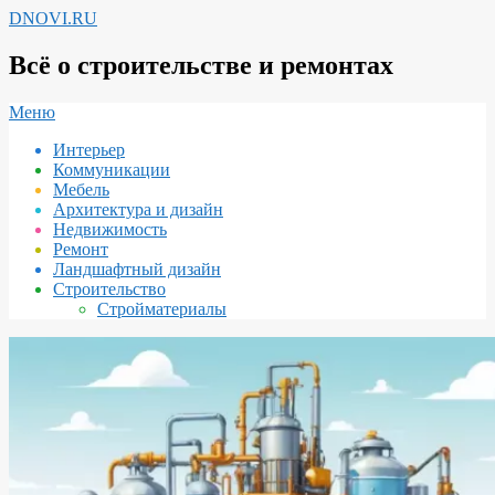
Перейти
DNOVI.RU
к
содержимому
Всё о строительстве и ремонтах
Вторичное
Меню
меню
Интерьер
навигации
Коммуникации
Мебель
Архитектура и дизайн
Недвижимость
Ремонт
Ландшафтный дизайн
Строительство
Стройматериалы