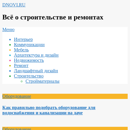
Перейти
DNOVI.RU
к
содержимому
Всё о строительстве и ремонтах
Вторичное
Меню
меню
Интерьер
навигации
Коммуникации
Мебель
Архитектура и дизайн
Недвижимость
Ремонт
Ландшафтный дизайн
Строительство
Стройматериалы
Оборудование
Как правильно подобрать оборудование для
водоснабжения и канализации на даче
Оборудование