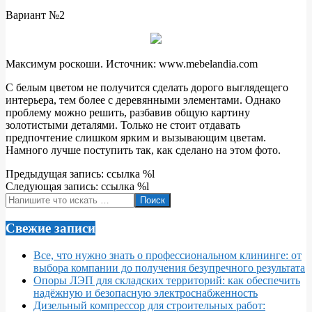
Вариант №2
Максимум роскоши. Источник: www.mebelandia.com
С белым цветом не получится сделать дорого выглядещего
интерьера, тем более с деревянными элементами. Однако
проблему можно решить, разбавив общую картину
золотистыми деталями. Только не стоит отдавать
предпочтение слишком ярким и вызывающим цветам.
Намного лучше поступить так, как сделано на этом фото.
2022-
Предыдущая запись: ссылка %l
05-
Следующая запись: ссылка %l
06
Поиск
Свежие записи
Все, что нужно знать о профессиональном клининге: от
выбора компании до получения безупречного результата
Опоры ЛЭП для складских территорий: как обеспечить
надёжную и безопасную электроснабженность
Дизельный компрессор для строительных работ: