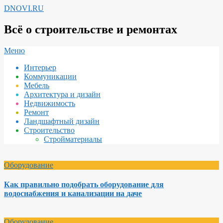
Перейти
DNOVI.RU
к
содержимому
Всё о строительстве и ремонтах
Вторичное
Меню
меню
Интерьер
навигации
Коммуникации
Мебель
Архитектура и дизайн
Недвижимость
Ремонт
Ландшафтный дизайн
Строительство
Стройматериалы
Оборудование
Как правильно подобрать оборудование для
водоснабжения и канализации на даче
Оборудование