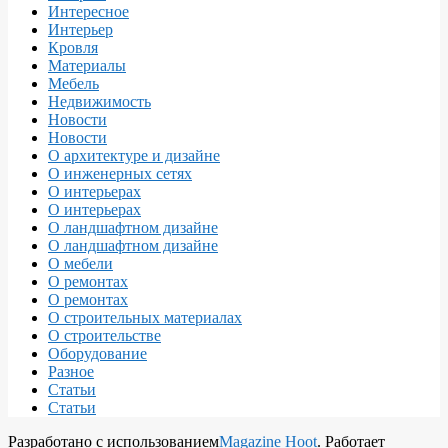
Интересное
Интерьер
Кровля
Материалы
Мебель
Недвижимость
Новости
Новости
О архитектуре и дизайне
О инженерных сетях
О интерьерах
О интерьерах
О ландшафтном дизайне
О ландшафтном дизайне
О мебели
О ремонтах
О ремонтах
О строительных материалах
О строительстве
Оборудование
Разное
Статьи
Статьи
Разработано с использованием
Magazine Hoot
. Работает