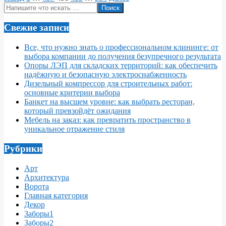
Поиск
записей
Свежие записи
Все, что нужно знать о профессиональном клининге: от
выбора компании до получения безупречного результата
Опоры ЛЭП для складских территорий: как обеспечить
надёжную и безопасную электроснабженность
Дизельный компрессор для строительных работ:
основные критерии выбора
Банкет на высшем уровне: как выбрать ресторан,
который превзойдёт ожидания
Мебель на заказ: как превратить пространство в
уникальное отражение стиля
Рубрики
Арт
Архитектура
Ворота
Главная категория
Декор
Заборы1
Заборы2