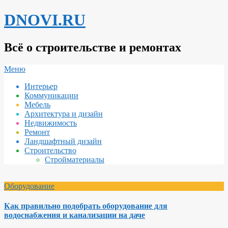
Перейти
DNOVI.RU
к
содержимому
Всё о строительстве и ремонтах
Вторичное
Меню
меню
Интерьер
навигации
Коммуникации
Мебель
Архитектура и дизайн
Недвижимость
Ремонт
Ландшафтный дизайн
Строительство
Стройматериалы
Оборудование
Как правильно подобрать оборудование для
водоснабжения и канализации на даче