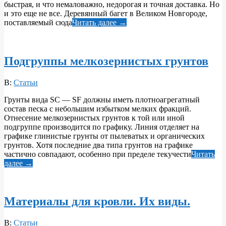
быстрая, и что немаловажно, недорогая и точная доставка. Но
и это еще не все. Деревянный багет в Великом Новгороде,
поставляемый сюда
Читать далее →
Подгруппы мелкозернистых грунтов
2018-
В:
Статьи
04-
Грунты вида SC — SF должны иметь плотноагрегатный
07
состав песка с небольшим избытком мелких фракций.
Отнесение мелкозернистых грунтов к той или иной
подгруппе производится по графику. Линия отделяет на
графике глинистые грунты от пылеватых и органических
грунтов. Хотя последние два типа грунтов на графике
частично совпадают, особенно при пределе текучести
Читать
далее →
Материалы для кровли. Их виды.
2018-
В:
Статьи