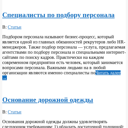
Специалисты по подбору персонала
2018-
В:
Статьи
04-
Подбором персонала называют бизнес-процесс, который
07
является одной из главных обязанностей рекрутеров либо HR-
менеджеров. Также подбор персонала — услуга, предлагаемая
агентствами по подбору персонала и специальными интернет-
сайтами по поиску кадров. Практически на каждом
современном предприятии есть человек, который занимается
вопросами персонала. Важными людьми на в любой
организации являются именно специалисты по
Читать далее
→
Основание дорожной одежды
2018-
В:
Статьи
04-
Основания дорожной одежды должны удовлетворять
06
следующим требованиям: 1) обладать достаточной толщиной;