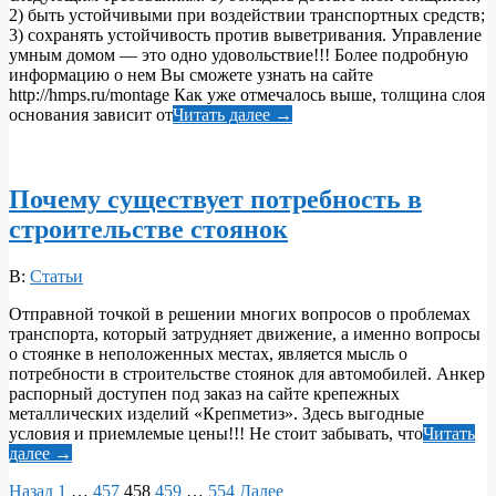
2) быть устойчивыми при воздействии транспортных средств;
3) сохранять устойчивость против выветривания. Управление
умным домом — это одно удовольствие!!! Более подробную
информацию о нем Вы сможете узнать на сайте
http://hmps.ru/montage Как уже отмечалось выше, толщина слоя
основания зависит от
Читать далее →
Почему существует потребность в
строительстве стоянок
2018-
В:
Статьи
04-
Отправной точкой в решении многих вопросов о проблемах
06
транспорта, который затрудняет движение, а именно вопросы
о стоянке в неположенных местах, является мысль о
потребности в строительстве стоянок для автомобилей. Анкер
распорный доступен под заказ на сайте крепежных
металлических изделий «Крепметиз». Здесь выгодные
условия и приемлемые цены!!! Не стоит забывать, что
Читать
далее →
Пагинация
Назад
1
…
457
458
459
…
554
Далее