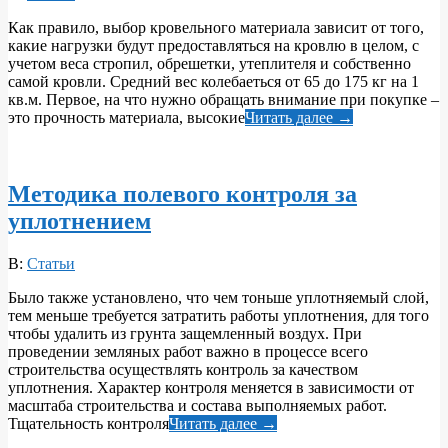
04-
Как правило, выбор кровельного материала зависит от того,
07
какие нагрузки будут предоставляться на кровлю в целом, с
учетом веса стропил, обрешетки, утеплителя и собственно
самой кровли. Средний вес колебаеться от 65 до 175 кг на 1
кв.м. Первое, на что нужно обращать внимание при покупке –
это прочность материала, высокие
Читать далее →
Методика полевого контроля за
уплотнением
2018-
В:
Статьи
04-
Было также установлено, что чем тоньше уплотняемый слой,
07
тем меньше требуется затратить работы уплотнения, для того
чтобы удалить из грунта защемленный воздух. При
проведении земляных работ важно в процессе всего
строительства осуществлять контроль за качеством
уплотнения. Характер контроля меняется в зависимости от
масштаба строительства и состава выполняемых работ.
Тщательность контроля
Читать далее →