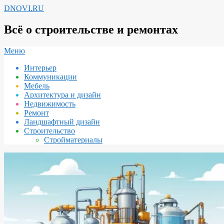
Перейти
DNOVI.RU
к
содержимому
Всё о строительстве и ремонтах
Вторичное
Меню
меню
Интерьер
навигации
Коммуникации
Мебель
Архитектура и дизайн
Недвижимость
Ремонт
Ландшафтный дизайн
Строительство
Стройматериалы