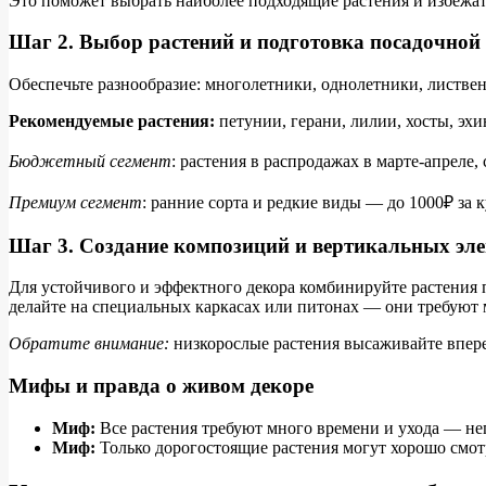
Это поможет выбрать наиболее подходящие растения и избежат
Шаг 2. Выбор растений и подготовка посадочно
Обеспечьте разнообразие: многолетники, однолетники, листве
Рекомендуемые растения:
петунии, герани, лилии, хосты, эхи
Бюджетный сегмент
: растения в распродажах в марте-апреле,
Премиум сегмент
: ранние сорта и редкие виды — до 1000₽ за 
Шаг 3. Создание композиций и вертикальных эл
Для устойчивого и эффектного декора комбинируйте растения п
делайте на специальных каркасах или питонах — они требуют 
Обратите внимание:
низкорослые растения высаживайте впере
Мифы и правда о живом декоре
Миф:
Все растения требуют много времени и ухода — не
Миф:
Только дорогостоящие растения могут хорошо смот