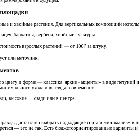
ь разочарования в будущем.
й площадки
нные и хвойные растения. Для вертикальных композиций исполь
нацея, бархатцы, вербена, хвойные культуры.
 стоимость взрослых растений — от 100₽ за штуку.
куст или маточник.
ементов
о цвету и форме — классика: яркие «акценты» в виде петуний и 
минимального ухода и выглядят современно.
ди, высокие — сзади или в центре.
правда, достаточно выбрать подходящие сорта и минимализм в п
реться — это не так. Есть бюджетоориентированные варианты и