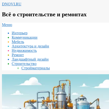
Перейти
DNOVI.RU
к
содержимому
Всё о строительстве и ремонтах
Вторичное
Меню
меню
Интерьер
навигации
Коммуникации
Мебель
Архитектура и дизайн
Недвижимость
Ремонт
Ландшафтный дизайн
Строительство
Стройматериалы