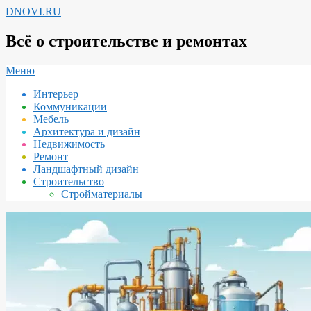
Перейти
DNOVI.RU
к
содержимому
Всё о строительстве и ремонтах
Вторичное
Меню
меню
Интерьер
навигации
Коммуникации
Мебель
Архитектура и дизайн
Недвижимость
Ремонт
Ландшафтный дизайн
Строительство
Стройматериалы